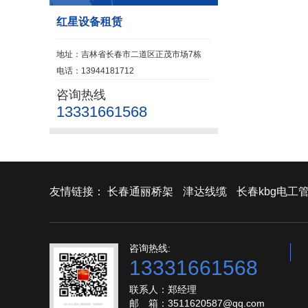
红星设备租赁
地址：吉林省长春市二道区正茂市场7栋
电话：13944181712
咨询热线
13331661568
友情链接：
长春通丽桥架
津达线缆
长春kbg电工
咨询热线:
13331661568
联系人：郑经理
邮 箱：3511620587@qq.com