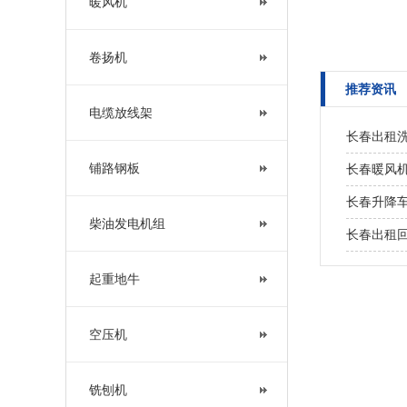
暖风机
缆
卷扬机
推荐资讯
电缆放线架
长春出租洗
铺路钢板
长春暖风机
长春升降车
柴油发电机组
长春出租
起重地牛
空压机
铣刨机