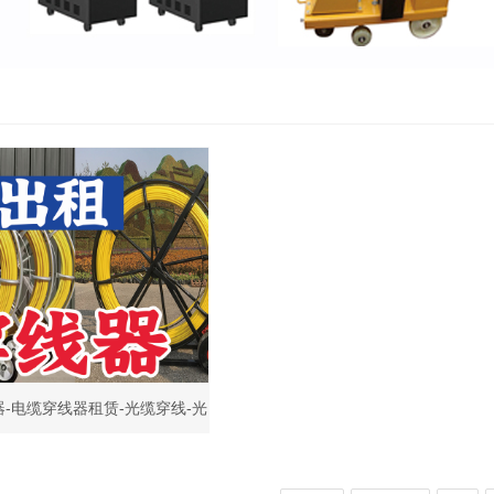
-电缆穿线器租赁-光缆穿线-光
线器-租穿电线穿线器-穿线器-电