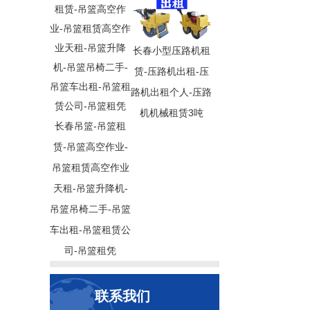
长春小型压路机租
赁-压路机出租-压
路机出租个人-压路
机机械租赁3吨
长春吊篮-吊篮租
赁-吊篮高空作业-
吊篮租赁高空作业
天租-吊篮升降机-
吊篮吊椅二手-吊篮
车出租-吊篮租赁公
司-吊篮租凭
联系我们