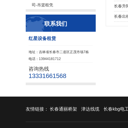
司-吊篮租凭
长春升降
长春出
联系我们
红星设备租赁
地址：吉林省长春市二道区正茂市场7栋
电话：13944181712
咨询热线
13331661568
友情链接：
长春通丽桥架
津达线缆
长春kbg电