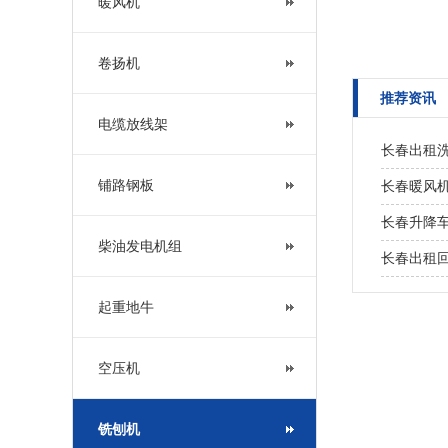
暖风机
凝土铣刨机租赁
卷扬机
推荐资讯
电缆放线架
长春出租洗
铺路钢板
长春暖风机
长春升降车
柴油发电机组
长春出租
起重地牛
空压机
铣刨机