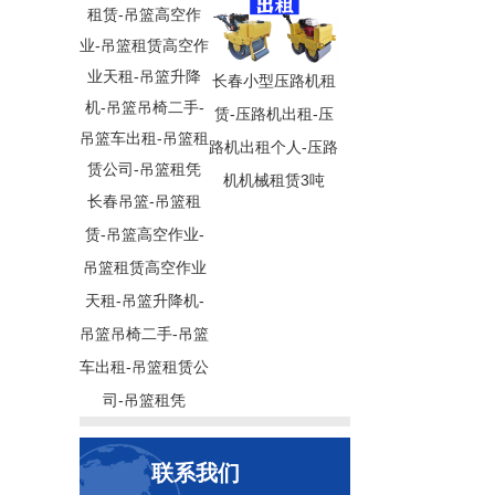
长春小型压路机租
赁-压路机出租-压
路机出租个人-压路
机机械租赁3吨
长春吊篮-吊篮租
赁-吊篮高空作业-
吊篮租赁高空作业
天租-吊篮升降机-
吊篮吊椅二手-吊篮
车出租-吊篮租赁公
司-吊篮租凭
联系我们