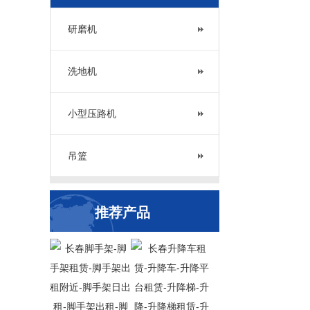
研磨机
洗地机
小型压路机
吊篮
推荐产品