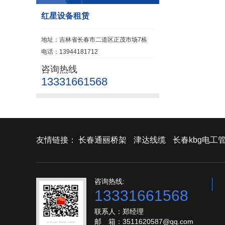
红星设备租赁
地址：吉林省长春市二道区正茂市场7栋
电话：13944181712
咨询热线
13331661568
友情链接：
长春通丽桥架
津达线缆
长春kbg电工
咨询热线:
13331661568
联系人：郑经理
邮 箱：3511620587@qq.com